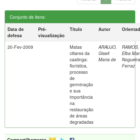
Conjunto de itens:
Data de
Pré-
Título
Autor
Orienta
defesa
visualização
20-Fev-2009
Matas
ARAUJO,
RAMOS,
ciliares da
Giseli
Elba Mar
caatinga:
Maria de
Nogueira
florística,
Ferraz
processo
de
germinação
e sua
importância
na
restauração
de áreas
degradadas
Compartilhamento