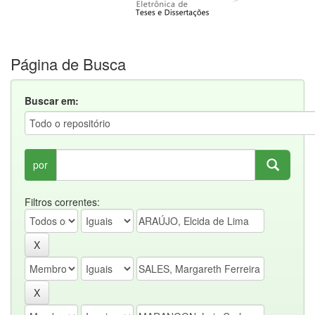
Página de Busca
Buscar em:
por
Filtros correntes: