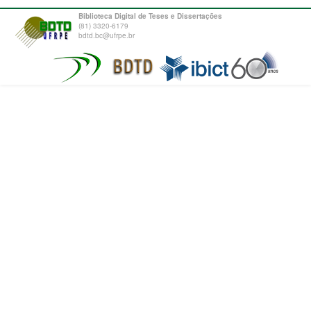
Biblioteca Digital de Teses e Dissertações
(81) 3320-6179
bdtd.bc@ufrpe.br