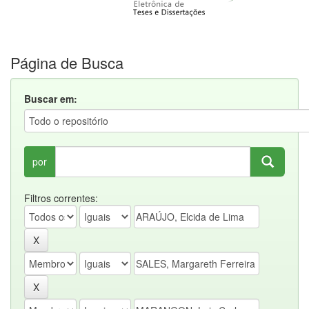
Página de Busca
Buscar em:
por
Filtros correntes: