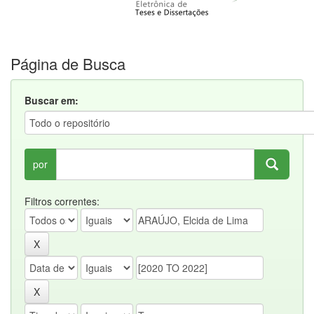
Página de Busca
Buscar em:
por
Filtros correntes: