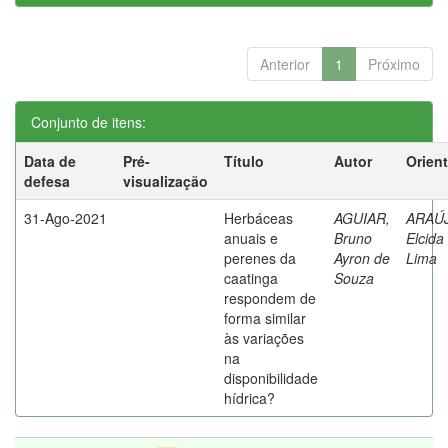
Anterior
1
Próximo
Conjunto de itens:
Data de
Pré-
Título
Autor
Orien
defesa
visualização
31-Ago-2021
Herbáceas
AGUIAR,
ARAÚ
anuais e
Bruno
Elcida
perenes da
Ayron de
Lima
caatinga
Souza
respondem de
forma similar
às variações
na
disponibilidade
hídrica?