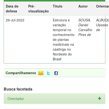
Data de
Pré-
Título
Autor
Orienta
defesa
visualização
29-Jul-2022
Estrutura e
SOUSA,
ALBUQ
variação
Daniel
Ulysses 
temporal no
Carvalho
de
conhecimento
Pires de
de plantas
medicinais na
caatinga no
Nordeste do
Brasil
Compartilhamento
Busca facetada
Orientador