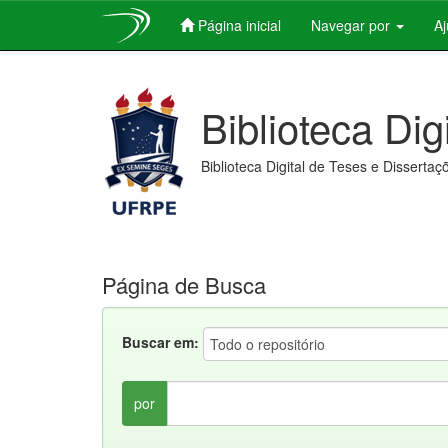
Página inicial
Navegar por
A
Skip
navigation
Biblioteca Dig
Biblioteca Digital de Teses e Dissertaç
Página de Busca
Buscar em:
por