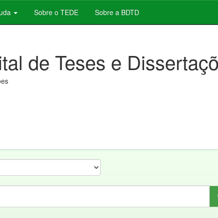
juda
Sobre o TEDE
Sobre a BDTD
ital de Teses e Dissertaç
ões