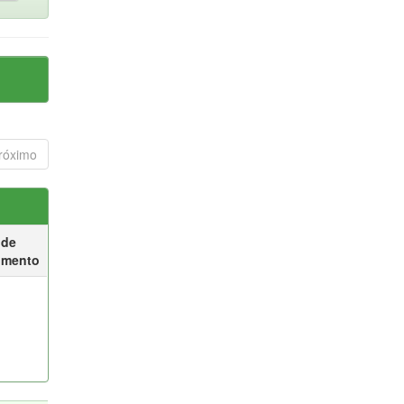
róximo
 de
umento