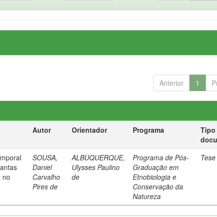
Anterior
1
P
Autor
Orientador
Programa
Tipo
doc
emporal
SOUSA,
ALBUQUERQUE,
Programa de Pós-
Tese
lantas
Daniel
Ulysses Paulino
Graduação em
a no
Carvalho
de
Etnobiologia e
Pires de
Conservação da
Natureza