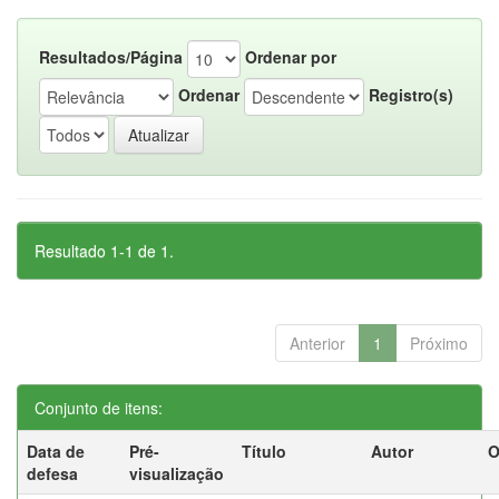
Resultados/Página
Ordenar por
Ordenar
Registro(s)
Resultado 1-1 de 1.
Anterior
1
Próximo
Conjunto de itens:
Data de
Pré-
Título
Autor
O
defesa
visualização