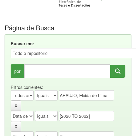
Página de Busca
Buscar em:
por
Filtros correntes: