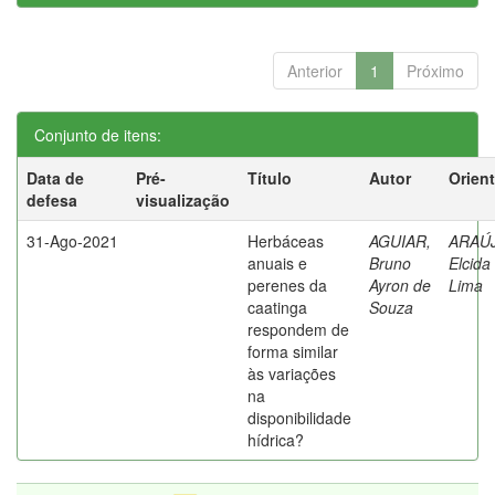
Anterior
1
Próximo
Conjunto de itens:
Data de
Pré-
Título
Autor
Orien
defesa
visualização
31-Ago-2021
Herbáceas
AGUIAR,
ARAÚ
anuais e
Bruno
Elcida
perenes da
Ayron de
Lima
caatinga
Souza
respondem de
forma similar
às variações
na
disponibilidade
hídrica?