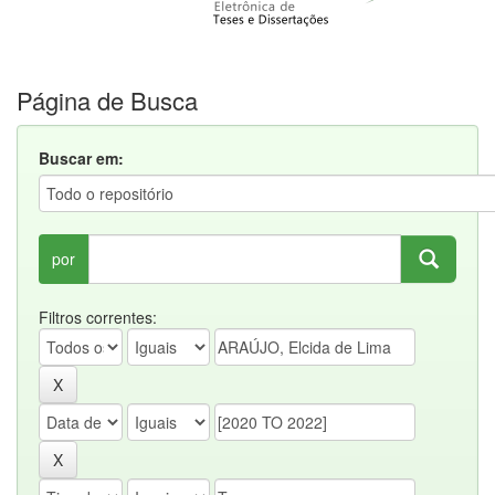
Página de Busca
Buscar em:
por
Filtros correntes: