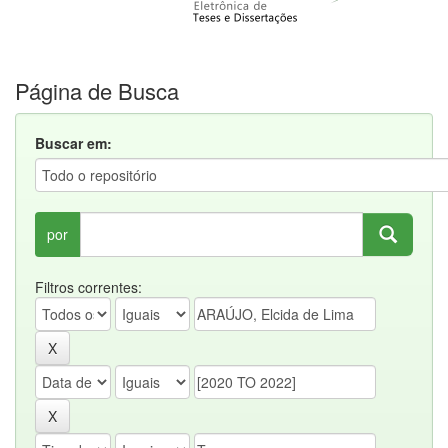
Página de Busca
Buscar em:
por
Filtros correntes: