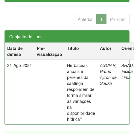
Anterior
1
Próximo
Conjunto de itens:
Data de
Pré-
Título
Autor
Orien
defesa
visualização
31-Ago-2021
Herbáceas
AGUIAR,
ARAÚ
anuais e
Bruno
Elcida
perenes da
Ayron de
Lima
caatinga
Souza
respondem de
forma similar
às variações
na
disponibilidade
hídrica?