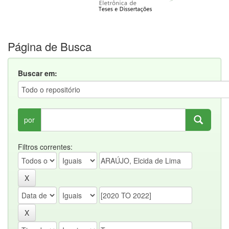
Página de Busca
Buscar em:
por
Filtros correntes: