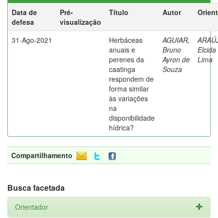
Data de
Pré-
Título
Autor
Orien
defesa
visualização
31-Ago-2021
Herbáceas
AGUIAR,
ARAÚ
anuais e
Bruno
Elcida
perenes da
Ayron de
Lima
caatinga
Souza
respondem de
forma similar
às variações
na
disponibilidade
hídrica?
Compartilhamento
Busca facetada
Orientador