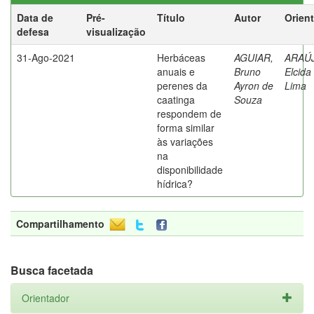
Data de
Pré-
Título
Autor
Orien
defesa
visualização
31-Ago-2021
Herbáceas
AGUIAR,
ARAÚ
anuais e
Bruno
Elcida
perenes da
Ayron de
Lima
caatinga
Souza
respondem de
forma similar
às variações
na
disponibilidade
hídrica?
Compartilhamento
Busca facetada
Orientador