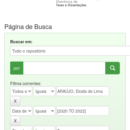
Página de Busca
Buscar em:
por
Filtros correntes: