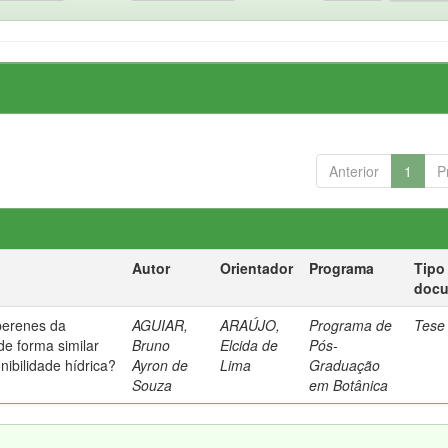
Anterior
1
P
Autor
Orientador
Programa
Tipo
doc
perenes da
AGUIAR,
ARAÚJO,
Programa de
Tese
e forma similar
Bruno
Elcida de
Pós-
nibilidade hídrica?
Ayron de
Lima
Graduação
Souza
em Botânica