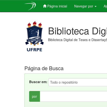
Página inicial
Navegar por
A
Skip
navigation
Biblioteca Dig
Biblioteca Digital de Teses e Dissertaç
Página de Busca
Buscar em:
por