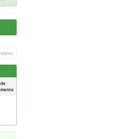
róximo
 de
umento