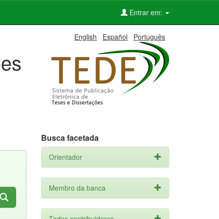
Entrar em:
English
Español
Português
ões
Busca facetada
Orientador
Membro da banca
Todos contribuidores