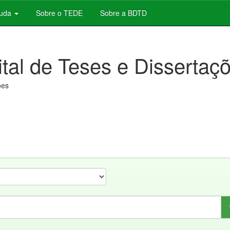
juda
Sobre o TEDE
Sobre a BDTD
ital de Teses e Dissertaç
ões