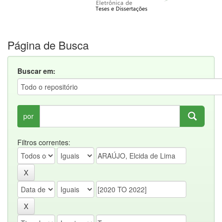
Página de Busca
Buscar em:
por
Filtros correntes: