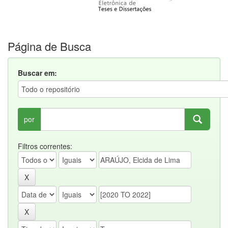
Página de Busca
Buscar em:
por
Filtros correntes: