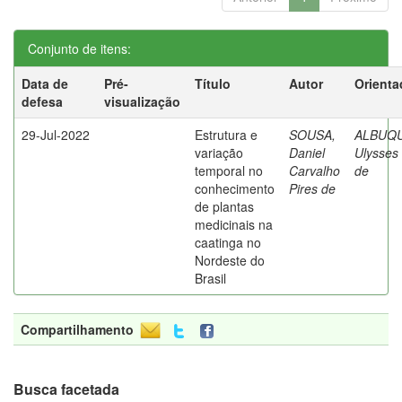
Conjunto de itens:
Data de
Pré-
Título
Autor
Orienta
defesa
visualização
29-Jul-2022
Estrutura e
SOUSA,
ALBUQ
variação
Daniel
Ulysses 
temporal no
Carvalho
de
conhecimento
Pires de
de plantas
medicinais na
caatinga no
Nordeste do
Brasil
Compartilhamento
Busca facetada