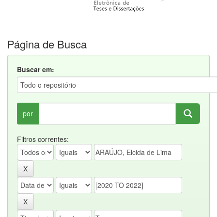
Página de Busca
Buscar em:
por
Filtros correntes: