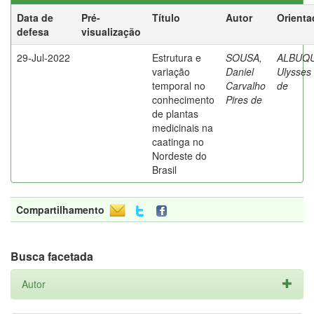
Data de
Pré-
Título
Autor
Orienta
defesa
visualização
29-Jul-2022
Estrutura e
SOUSA,
ALBUQ
variação
Daniel
Ulysses 
temporal no
Carvalho
de
conhecimento
Pires de
de plantas
medicinais na
caatinga no
Nordeste do
Brasil
Compartilhamento
Busca facetada
Autor