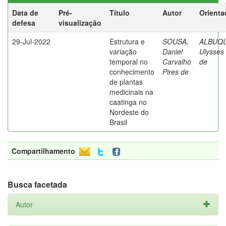
Data de
Pré-
Título
Autor
Orienta
defesa
visualização
29-Jul-2022
Estrutura e
SOUSA,
ALBUQ
variação
Daniel
Ulysses 
temporal no
Carvalho
de
conhecimento
Pires de
de plantas
medicinais na
caatinga no
Nordeste do
Brasil
Compartilhamento
Busca facetada
Autor