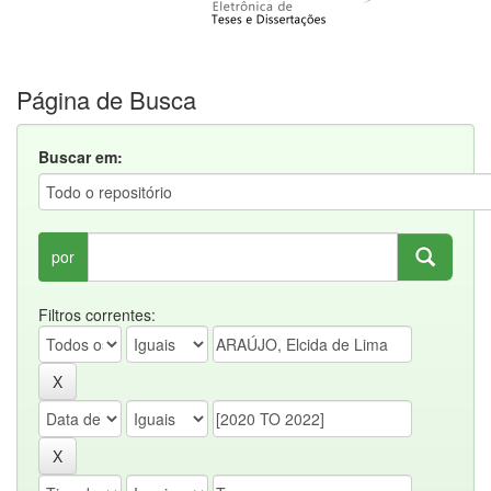
Página de Busca
Buscar em:
por
Filtros correntes: