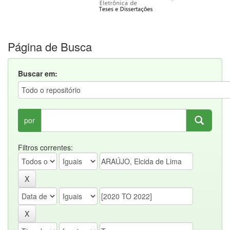
Página de Busca
Buscar em:
por
Filtros correntes: