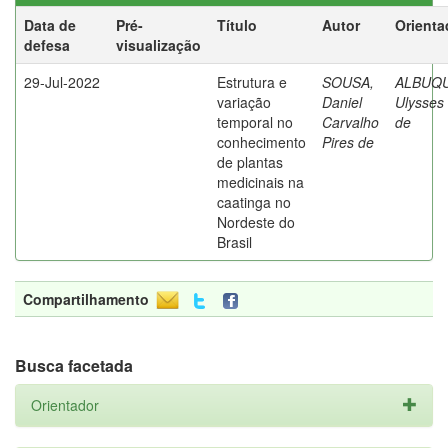
Data de
Pré-
Título
Autor
Orienta
defesa
visualização
29-Jul-2022
Estrutura e
SOUSA,
ALBUQ
variação
Daniel
Ulysses 
temporal no
Carvalho
de
conhecimento
Pires de
de plantas
medicinais na
caatinga no
Nordeste do
Brasil
Compartilhamento
Busca facetada
Orientador