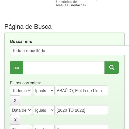
Página de Busca
Buscar em:
por
Filtros correntes: