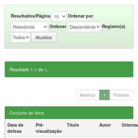
Resultados/Página
Ordenar por
Ordenar
Registro(s)
Resultado 1-1 de 1.
Anterior
1
Próximo
Conjunto de itens:
Data de
Pré-
Título
Autor
Orienta
defesa
visualização