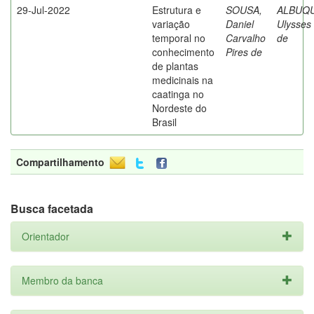
29-Jul-2022
Estrutura e
SOUSA,
ALBUQ
variação
Daniel
Ulysses 
temporal no
Carvalho
de
conhecimento
Pires de
de plantas
medicinais na
caatinga no
Nordeste do
Brasil
Compartilhamento
Busca facetada
Orientador
Membro da banca