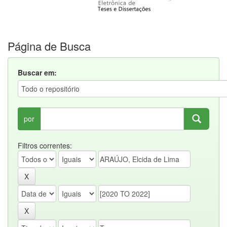
Página de Busca
Buscar em:
por
Filtros correntes: