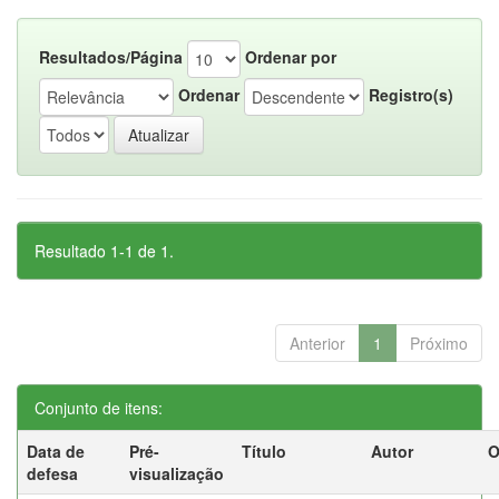
Resultados/Página
Ordenar por
Ordenar
Registro(s)
Resultado 1-1 de 1.
Anterior
1
Próximo
Conjunto de itens:
Data de
Pré-
Título
Autor
O
defesa
visualização