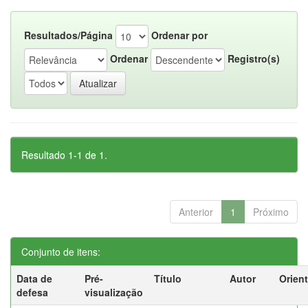
Resultados/Página
Ordenar por
Ordenar
Registro(s)
Resultado 1-1 de 1.
Anterior
1
Próximo
Conjunto de itens:
Data de
Pré-
Título
Autor
Orien
defesa
visualização