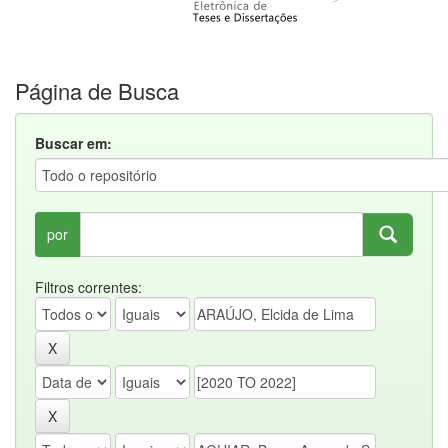
Página de Busca
Buscar em:
por
Filtros correntes: