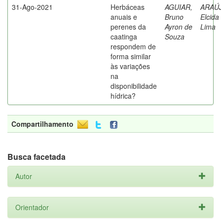
31-Ago-2021
Herbáceas
AGUIAR,
ARAÚ
anuais e
Bruno
Elcida
perenes da
Ayron de
Lima
caatinga
Souza
respondem de
forma similar
às variações
na
disponibilidade
hídrica?
Compartilhamento
Busca facetada
Autor
Orientador