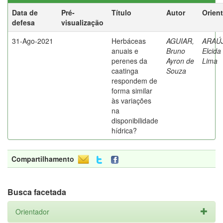
Data de
Pré-
Título
Autor
Orien
defesa
visualização
31-Ago-2021
Herbáceas
AGUIAR,
ARAÚ
anuais e
Bruno
Elcida
perenes da
Ayron de
Lima
caatinga
Souza
respondem de
forma similar
às variações
na
disponibilidade
hídrica?
Compartilhamento
Busca facetada
Orientador