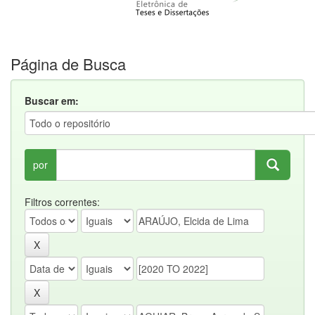
Página de Busca
Buscar em:
por
Filtros correntes: