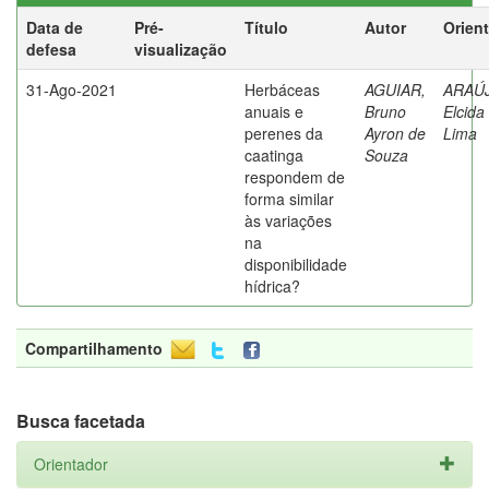
Data de
Pré-
Título
Autor
Orien
defesa
visualização
31-Ago-2021
Herbáceas
AGUIAR,
ARAÚ
anuais e
Bruno
Elcida
perenes da
Ayron de
Lima
caatinga
Souza
respondem de
forma similar
às variações
na
disponibilidade
hídrica?
Compartilhamento
Busca facetada
Orientador