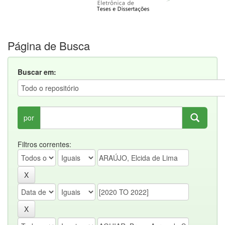
Página de Busca
Buscar em:
por
Filtros correntes: