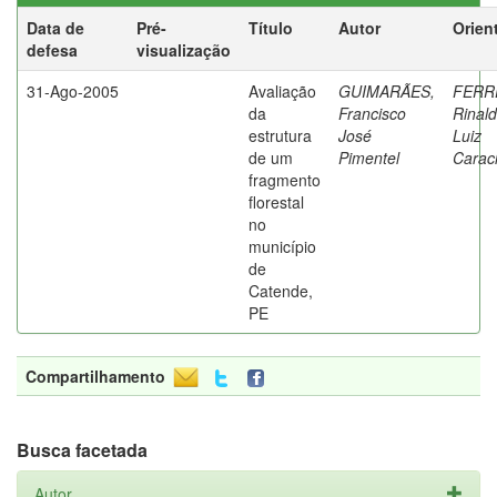
Data de
Pré-
Título
Autor
Orien
defesa
visualização
31-Ago-2005
Avaliação
GUIMARÃES,
FERR
da
Francisco
Rinal
estrutura
José
Luiz
de um
Pimentel
Caraci
fragmento
florestal
no
município
de
Catende,
PE
Compartilhamento
Busca facetada
Autor