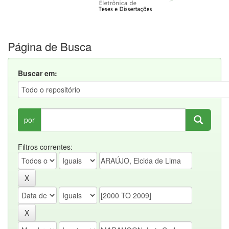
Página de Busca
Buscar em:
por
Filtros correntes: