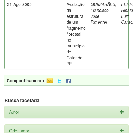
31-Ago-2005
Avaliação
GUIMARÃES,
FERR
da
Francisco
Rinal
estrutura
José
Luiz
de um
Pimentel
Caraci
fragmento
florestal
no
município
de
Catende,
PE
Compartilhamento
Busca facetada
Autor
Orientador