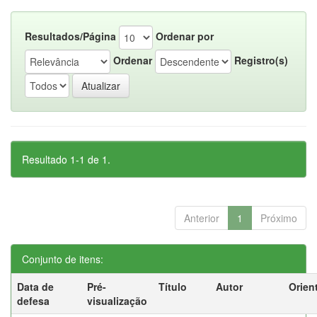
Resultados/Página
Ordenar por
Ordenar
Registro(s)
Resultado 1-1 de 1.
Anterior
1
Próximo
Conjunto de itens:
Data de
Pré-
Título
Autor
Orien
defesa
visualização