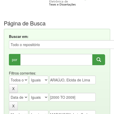
Página de Busca
Buscar em:
por
Filtros correntes: