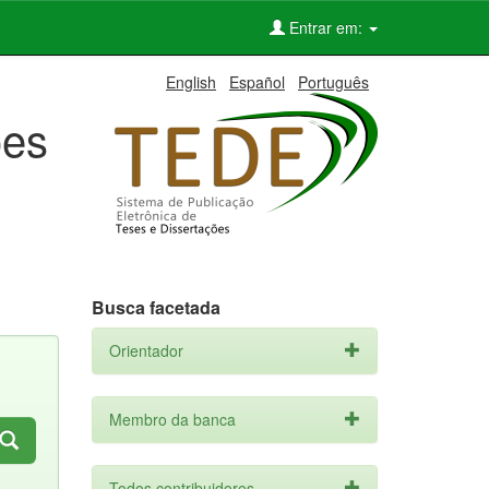
Entrar em:
English
Español
Português
ões
Busca facetada
Orientador
Membro da banca
Todos contribuidores