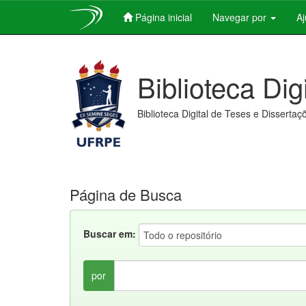
Página inicial
Navegar por
A
Skip
navigation
Biblioteca Dig
Biblioteca Digital de Teses e Dissertaç
Página de Busca
Buscar em:
por