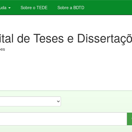
juda
Sobre o TEDE
Sobre a BDTD
ital de Teses e Dissertaç
ões