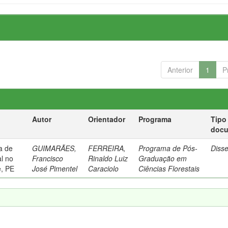
Anterior
1
P
Autor
Orientador
Programa
Tipo
doc
a de
GUIMARÃES,
FERREIRA,
Programa de Pós-
Diss
al no
Francisco
Rinaldo Luiz
Graduação em
e, PE
José Pimentel
Caraciolo
Ciências Florestais