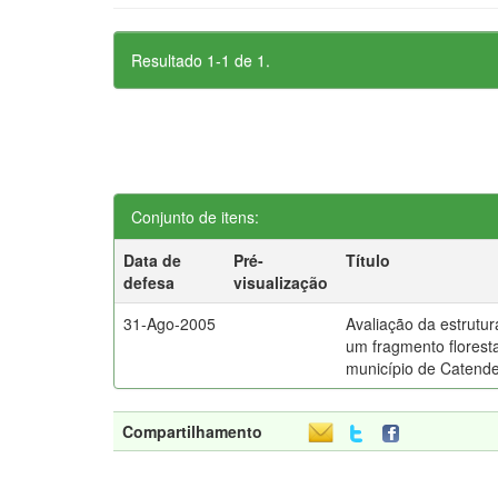
Resultado 1-1 de 1.
Conjunto de itens:
Data de
Pré-
Título
defesa
visualização
31-Ago-2005
Avaliação da estrutur
um fragmento florest
município de Catend
Compartilhamento