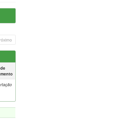
róximo
 de
umento
ertação