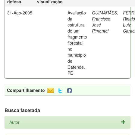
defesa
visualização
31-Ago-2005
Avaliação
GUIMARÃES,
FERR
da
Francisco
Rinal
estrutura
José
Luiz
de um
Pimentel
Caraci
fragmento
florestal
no
município
de
Catende,
PE
Compartilhamento
Busca facetada
Autor