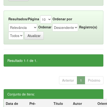
Resultados/Página
Ordenar por
Ordenar
Registro(s)
Resultado 1-1 de 1.
Anterior
1
Próximo
Conjunto de itens:
Data de
Pré-
Título
Autor
Orien