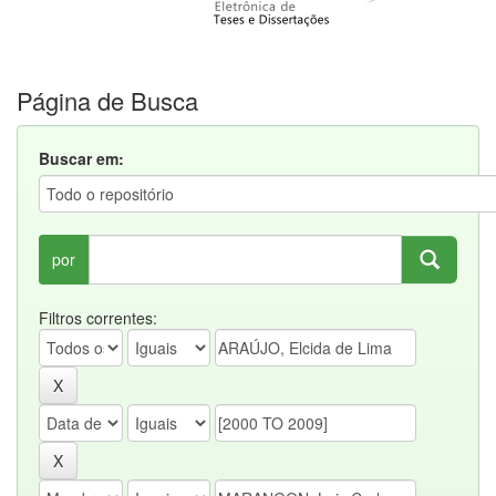
Página de Busca
Buscar em:
por
Filtros correntes: