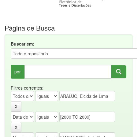
Página de Busca
Buscar em:
por
Filtros correntes: