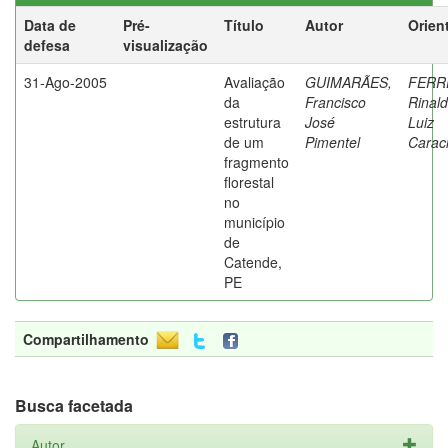
Data de
Pré-
Título
Autor
Orien
defesa
visualização
31-Ago-2005
Avaliação
GUIMARÃES,
FERR
da
Francisco
Rinal
estrutura
José
Luiz
de um
Pimentel
Caraci
fragmento
florestal
no
município
de
Catende,
PE
Compartilhamento
Busca facetada
Autor