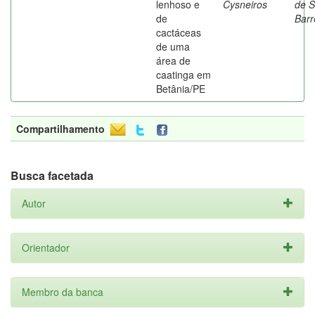
lenhoso e
Cysneiros
de 
de
Barr
cactáceas
de uma
área de
caatinga em
Betânia/PE
Compartilhamento
Busca facetada
Autor
Orientador
Membro da banca