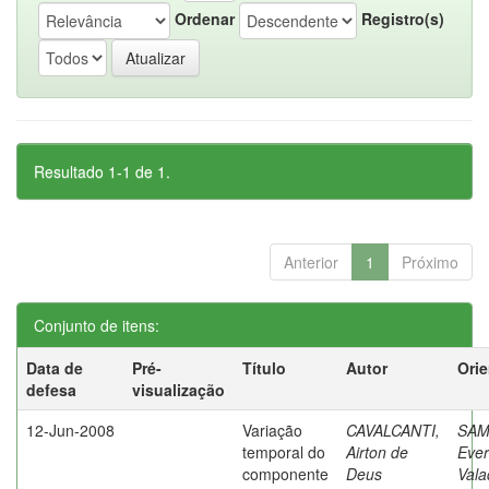
Ordenar
Registro(s)
Resultado 1-1 de 1.
Anterior
1
Próximo
Conjunto de itens:
Data de
Pré-
Título
Autor
Ori
defesa
visualização
12-Jun-2008
Variação
CAVALCANTI,
SAM
temporal do
Airton de
Ever
componente
Deus
Vala