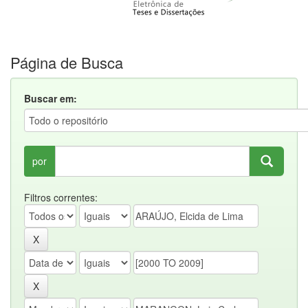
Página de Busca
Buscar em:
por
Filtros correntes: