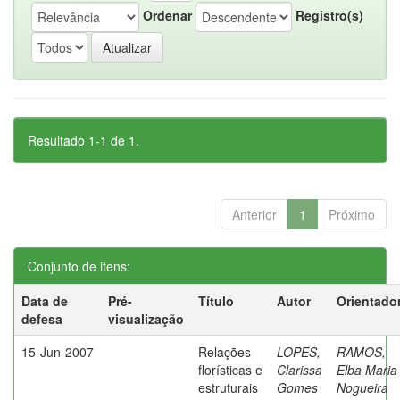
Ordenar
Registro(s)
Resultado 1-1 de 1.
Anterior
1
Próximo
Conjunto de itens:
Data de
Pré-
Título
Autor
Orientado
defesa
visualização
15-Jun-2007
Relações
LOPES,
RAMOS,
florísticas e
Clarissa
Elba Maria
estruturais
Gomes
Nogueira