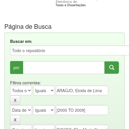
Página de Busca
Buscar em:
por
Filtros correntes: