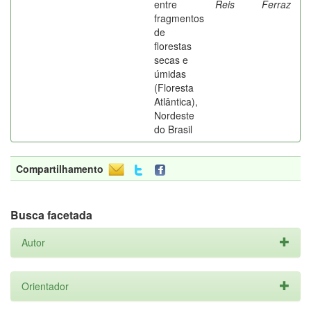
entre
Reis
Ferraz
fragmentos
de
florestas
secas e
úmidas
(Floresta
Atlântica),
Nordeste
do Brasil
Compartilhamento
Busca facetada
Autor
Orientador