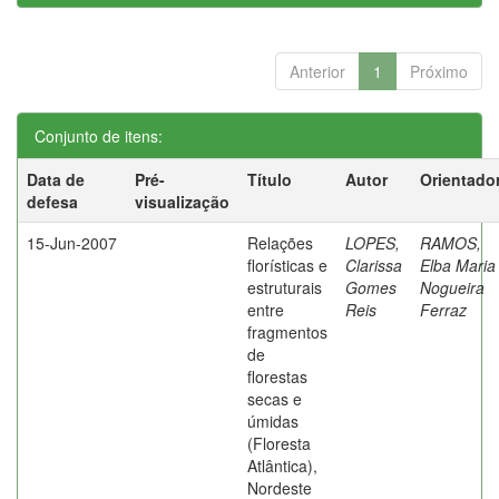
Anterior
1
Próximo
Conjunto de itens:
Data de
Pré-
Título
Autor
Orientado
defesa
visualização
15-Jun-2007
Relações
LOPES,
RAMOS,
florísticas e
Clarissa
Elba Maria
estruturais
Gomes
Nogueira
entre
Reis
Ferraz
fragmentos
de
florestas
secas e
úmidas
(Floresta
Atlântica),
Nordeste