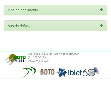
Tipo de documento
Ano de defesa
Biblioteca Digital de Teses e Dissertações
(81) 3320-6179
bdtd.bc@ufrpe.br