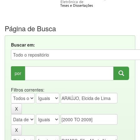
Página de Busca
Buscar em:
por
Filtros correntes: