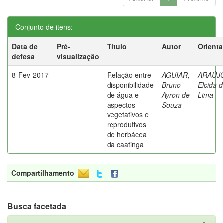
Conjunto de itens:
Data de
Pré-
Título
Autor
Orient
defesa
visualização
8-Fev-2017
Relação entre
AGUIAR,
ARAÚJ
disponibilidade
Bruno
Elcida 
de água e
Ayron de
Lima
aspectos
Souza
vegetativos e
reprodutivos
de herbácea
da caatinga
Compartilhamento
Busca facetada