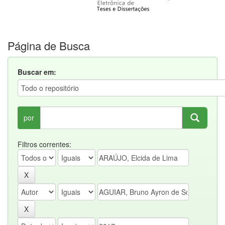
Página de Busca
Buscar em:
por
Filtros correntes: