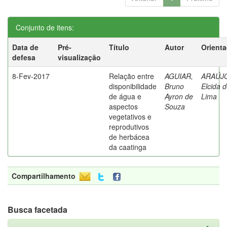
Conjunto de itens:
Data de
Pré-
Título
Autor
Orient
defesa
visualização
8-Fev-2017
Relação entre
AGUIAR,
ARAÚJ
disponibilidade
Bruno
Elcida 
de água e
Ayron de
Lima
aspectos
Souza
vegetativos e
reprodutivos
de herbácea
da caatinga
Compartilhamento
Busca facetada