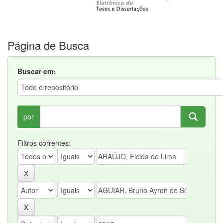
Página de Busca
Buscar em:
por
Filtros correntes: