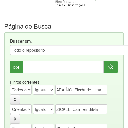
Página de Busca
Buscar em:
por
Filtros correntes: