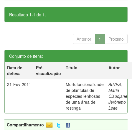
Resultado 1-1 de 1.
Anterior
1
Próximo
Conjunto de itens:
Data de
Pré-
Título
Autor
defesa
visualização
21-Fev-2011
Morfofuncionalidade
ALVES,
de plântulas de
Maria
espécies lenhosas
Claudjane
de uma área de
Jerônimo
restinga
Leite
Compartilhamento