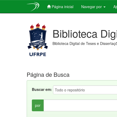
Página inicial
Navegar por
A
Skip
navigation
Biblioteca Dig
Biblioteca Digital de Teses e Dissertaç
Página de Busca
Buscar em:
por