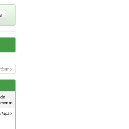
róximo
 de
umento
ertação