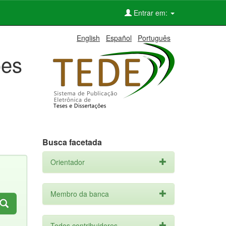
Entrar em:
English
Español
Português
ões
Busca facetada
Orientador
Membro da banca
Todos contribuidores