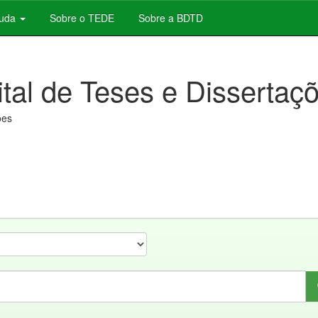
juda
Sobre o TEDE
Sobre a BDTD
ital de Teses e Dissertaç
ões