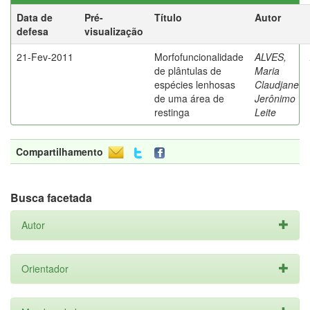
Data de
Pré-
Título
Autor
defesa
visualização
21-Fev-2011
Morfofuncionalidade
ALVES,
de plântulas de
Maria
espécies lenhosas
Claudjane
de uma área de
Jerônimo
restinga
Leite
Compartilhamento
Busca facetada
Autor
Orientador