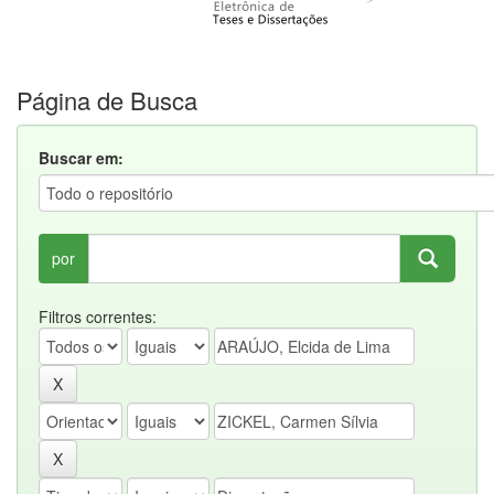
Página de Busca
Buscar em:
por
Filtros correntes: