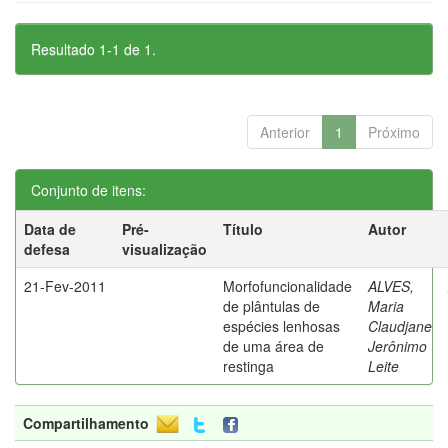
Resultado 1-1 de 1.
Anterior
1
Próximo
Conjunto de itens:
Data de
Pré-
Título
Autor
defesa
visualização
21-Fev-2011
Morfofuncionalidade
ALVES,
de plântulas de
Maria
espécies lenhosas
Claudjane
de uma área de
Jerônimo
restinga
Leite
Compartilhamento