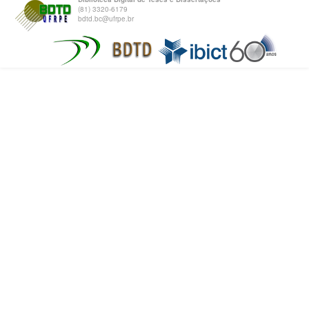
(81) 3320-6179
bdtd.bc@ufrpe.br