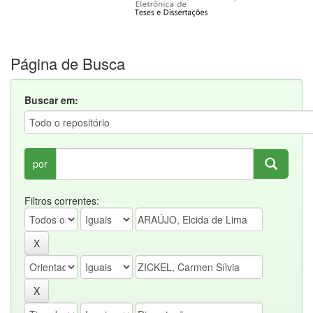
Página de Busca
Buscar em:
por
Filtros correntes: