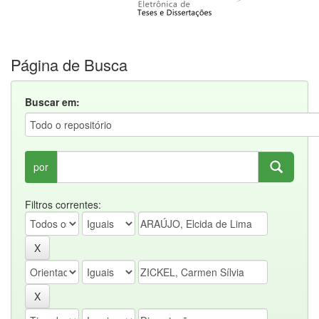
Página de Busca
Buscar em:
por
Filtros correntes: