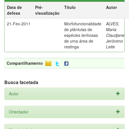
Data de
Pré-
Título
Autor
defesa
visualização
21-Fev-2011
Morfofuncionalidade
ALVES,
de plântulas de
Maria
espécies lenhosas
Claudjane
de uma área de
Jerônimo
restinga
Leite
Compartilhamento
Busca facetada
Autor
Orientador