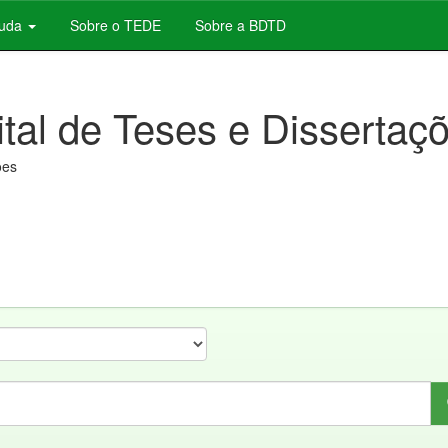
juda
Sobre o TEDE
Sobre a BDTD
ital de Teses e Dissertaç
ões