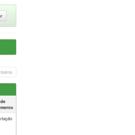
róximo
 de
umento
ertação