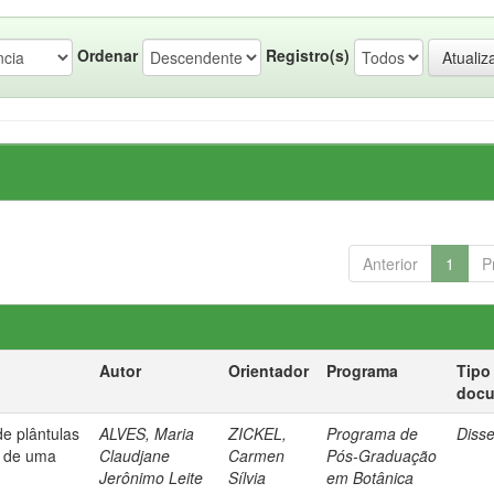
Ordenar
Registro(s)
Anterior
1
P
Autor
Orientador
Programa
Tipo
doc
de plântulas
ALVES, Maria
ZICKEL,
Programa de
Diss
s de uma
Claudjane
Carmen
Pós-Graduação
Jerônimo Leite
Sílvia
em Botânica