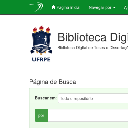
Página inicial
Navegar por
A
Skip
navigation
Biblioteca Dig
Biblioteca Digital de Teses e Dissertaç
Página de Busca
Buscar em:
por