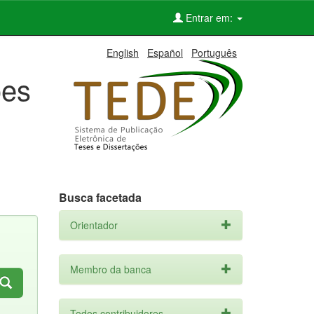
Entrar em:
English
Español
Português
ões
Busca facetada
Orientador
Membro da banca
Todos contribuidores