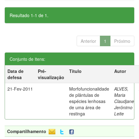
Resultado 1-1 de 1.
Anterior
1
Próximo
Conjunto de itens:
Data de
Pré-
Título
Autor
defesa
visualização
21-Fev-2011
Morfofuncionalidade
ALVES,
de plântulas de
Maria
espécies lenhosas
Claudjane
de uma área de
Jerônimo
restinga
Leite
Compartilhamento