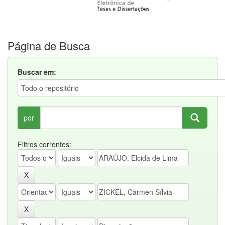
Página de Busca
Buscar em:
por
Filtros correntes: