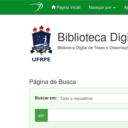
Página inicial
Navegar por
A
Skip
navigation
Biblioteca Dig
Biblioteca Digital de Teses e Dissertaç
Página de Busca
Buscar em:
por