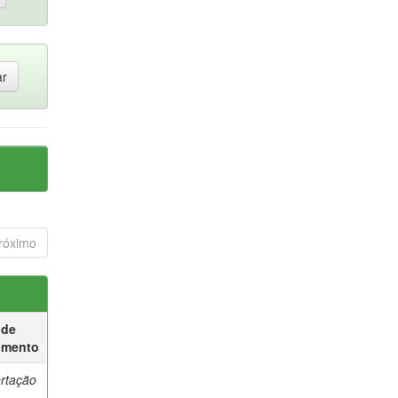
róximo
 de
umento
ertação