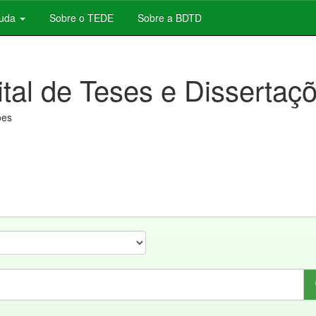
juda
Sobre o TEDE
Sobre a BDTD
ital de Teses e Dissertaç
ões