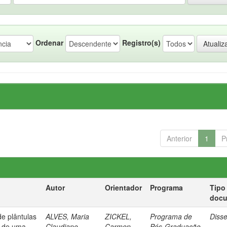
Ordenar
Registro(s)
Anterior
1
P
Autor
Orientador
Programa
Tipo
doc
de plântulas
ALVES, Maria
ZICKEL,
Programa de
Diss
s de uma
Claudjane
Carmen
Pós-Graduação