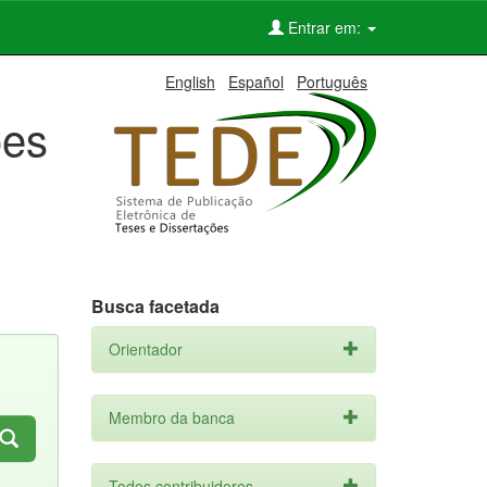
Entrar em:
English
Español
Português
ões
Busca facetada
Orientador
Membro da banca
Todos contribuidores