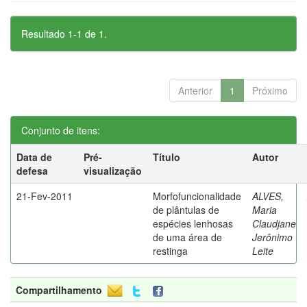
Resultado 1-1 de 1.
Anterior
1
Próximo
Conjunto de itens:
Data de
Pré-
Título
Autor
defesa
visualização
21-Fev-2011
Morfofuncionalidade
ALVES,
de plântulas de
Maria
espécies lenhosas
Claudjane
de uma área de
Jerônimo
restinga
Leite
Compartilhamento