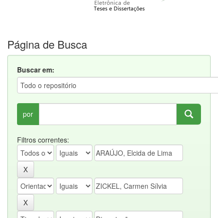
Página de Busca
Buscar em:
por
Filtros correntes: