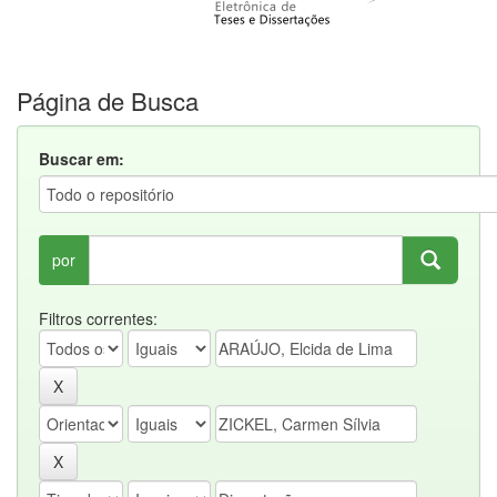
Página de Busca
Buscar em:
por
Filtros correntes: