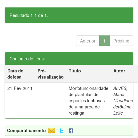
Resultado 1-1 de 1.
Anterior
1
Próximo
Conjunto de itens:
Data de
Pré-
Título
Autor
defesa
visualização
21-Fev-2011
Morfofuncionalidade
ALVES,
de plântulas de
Maria
espécies lenhosas
Claudjane
de uma área de
Jerônimo
restinga
Leite
Compartilhamento