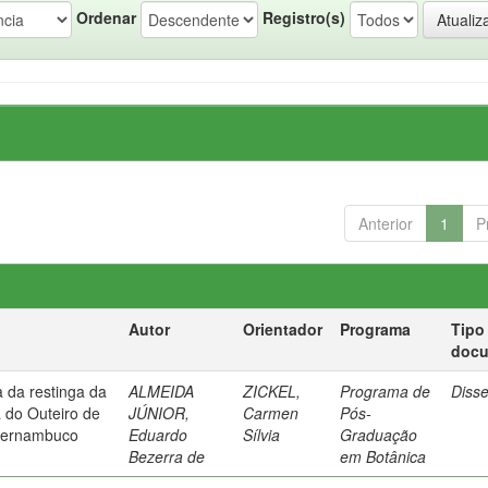
Ordenar
Registro(s)
Anterior
1
P
Autor
Orientador
Programa
Tipo
doc
a da restinga da
ALMEIDA
ZICKEL,
Programa de
Diss
do Outeiro de
JÚNIOR,
Carmen
Pós-
 Pernambuco
Eduardo
Sílvia
Graduação
Bezerra de
em Botânica