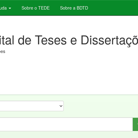
juda
Sobre o TEDE
Sobre a BDTD
ital de Teses e Dissertaç
ões