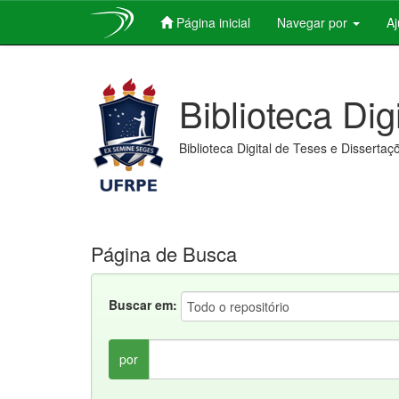
Página inicial
Navegar por
A
Skip
navigation
Biblioteca Dig
Biblioteca Digital de Teses e Dissertaç
Página de Busca
Buscar em:
por