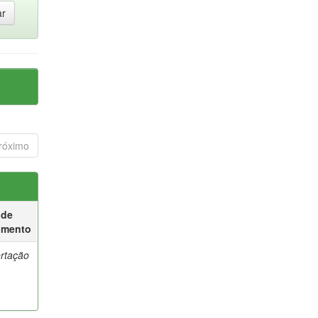
róximo
 de
umento
ertação