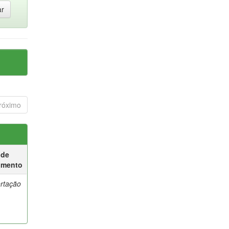
róximo
 de
umento
ertação