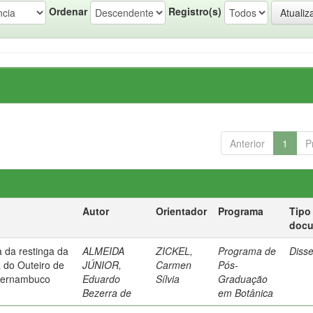
Ordenar
Registro(s)
Anterior
1
P
Autor
Orientador
Programa
Tipo
doc
a da restinga da
ALMEIDA
ZICKEL,
Programa de
Diss
do Outeiro de
JÚNIOR,
Carmen
Pós-
 Pernambuco
Eduardo
Sílvia
Graduação
Bezerra de
em Botânica