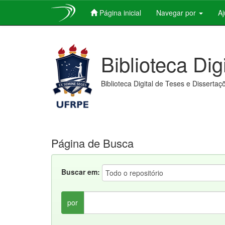
Página inicial
Navegar por
A
Skip
navigation
Biblioteca Dig
Biblioteca Digital de Teses e Dissertaç
Página de Busca
Buscar em:
por