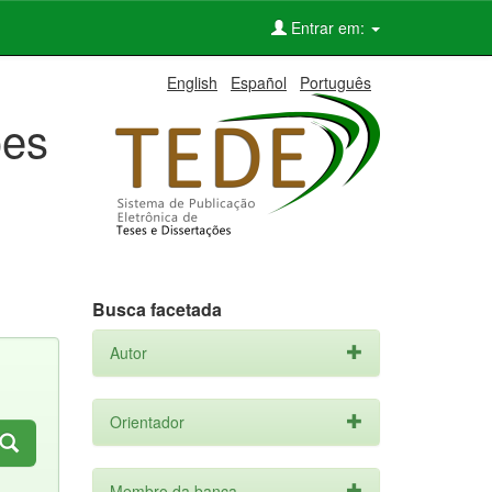
Entrar em:
English
Español
Português
ões
Busca facetada
Autor
Orientador
Membro da banca