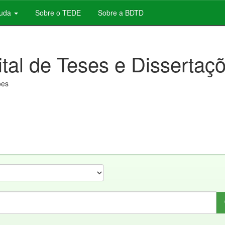
juda
Sobre o TEDE
Sobre a BDTD
ital de Teses e Dissertaç
ões