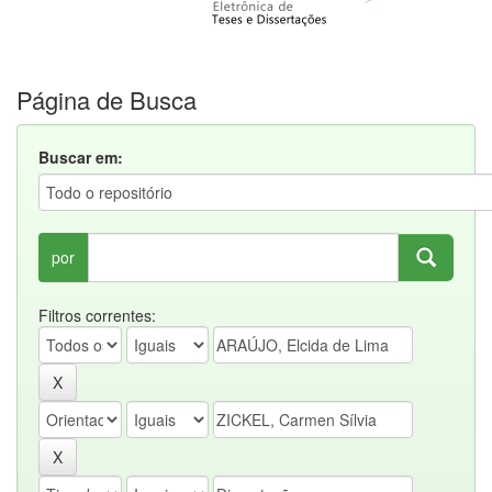
Página de Busca
Buscar em:
por
Filtros correntes: