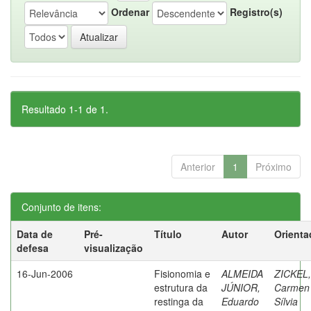
Ordenar
Registro(s)
Resultado 1-1 de 1.
Anterior
1
Próximo
Conjunto de itens:
Data de
Pré-
Título
Autor
Orienta
defesa
visualização
16-Jun-2006
Fisionomia e
ALMEIDA
ZICKEL,
estrutura da
JÚNIOR,
Carmen
restinga da
Eduardo
Sílvia