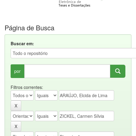
Página de Busca
Buscar em:
por
Filtros correntes: