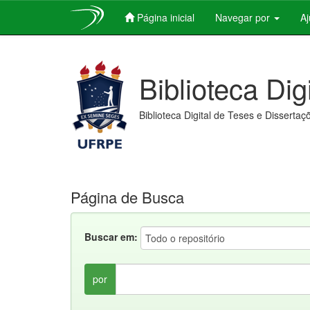
Página inicial
Navegar por
A
Skip
navigation
Biblioteca Dig
Biblioteca Digital de Teses e Dissertaç
Página de Busca
Buscar em:
por