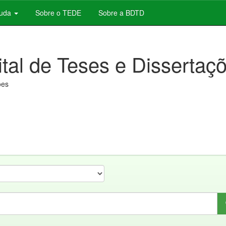
juda
Sobre o TEDE
Sobre a BDTD
ital de Teses e Dissertaç
ões