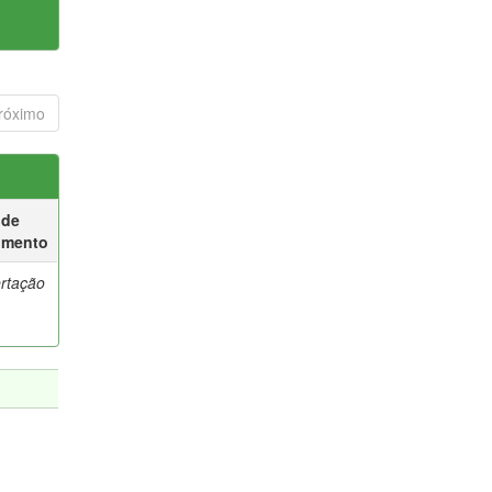
róximo
 de
umento
ertação