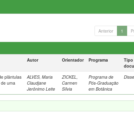
Anterior
1
P
Autor
Orientador
Programa
Tipo
doc
de plântulas
ALVES, Maria
ZICKEL,
Programa de
Diss
s de uma
Claudjane
Carmen
Pós-Graduação
Jerônimo Leite
Sílvia
em Botânica