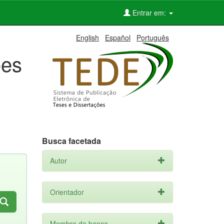
Entrar em:
English
Español
Português
ões
Busca facetada
Autor
Orientador
Membro da banca