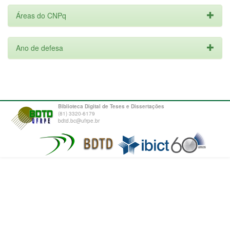
Áreas do CNPq
Ano de defesa
Biblioteca Digital de Teses e Dissertações
(81) 3320-6179
bdtd.bc@ufrpe.br