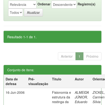
Ordenar
Registro(s)
Resultado 1-1 de 1.
Anterior
1
Próximo
Conjunto de itens:
Data de
Pré-
Título
Autor
Orienta
defesa
visualização
16-Jun-2006
Fisionomia e
ALMEIDA
ZICKEL,
estrutura da
JÚNIOR,
Carmen
restinga da
Eduardo
Sílvia