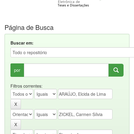
Página de Busca
Buscar em:
por
Filtros correntes: