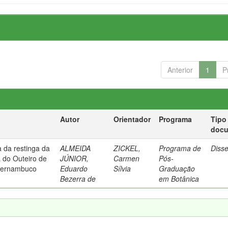
Anterior
1
P
Autor
Orientador
Programa
Tipo
doc
a da restinga da
ALMEIDA
ZICKEL,
Programa de
Diss
do Outeiro de
JÚNIOR,
Carmen
Pós-
 Pernambuco
Eduardo
Sílvia
Graduação
Bezerra de
em Botânica