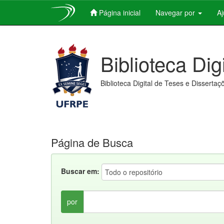
Página inicial
Navegar por
A
Skip
navigation
Biblioteca Dig
Biblioteca Digital de Teses e Dissertaç
Página de Busca
Buscar em:
por