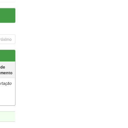
róximo
 de
umento
ertação