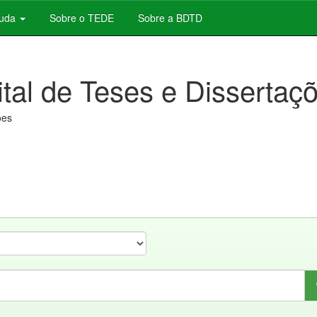
juda
Sobre o TEDE
Sobre a BDTD
ital de Teses e Dissertaç
ões