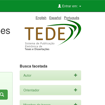
Entrar em:
English
Español
Português
ões
Busca facetada
Autor
Orientador
Membro da banca