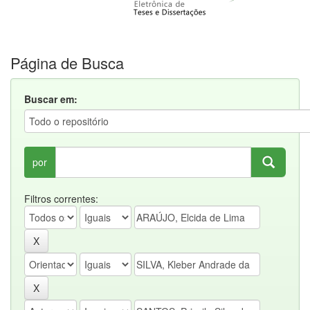
Página de Busca
Buscar em:
por
Filtros correntes: