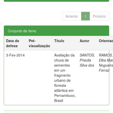
Anterior
1
Próximo
Conjunto de itens:
Data de
Pré-
Título
Autor
Orienta
defesa
visualização
3-Fev-2014
Avaliação da
SANTOS,
RAMOS,
chuva de
Priscila
Elba Mar
sementes
Silva dos
Nogueir
em um
Ferraz
fragmento
urbano de
floresta
atlântica em
Pernambuco,
Brasil