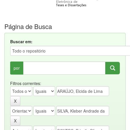
Página de Busca
Buscar em:
por
Filtros correntes: