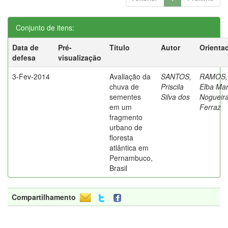
Conjunto de itens:
Data de
Pré-
Título
Autor
Orienta
defesa
visualização
3-Fev-2014
Avaliação da
SANTOS,
RAMOS,
chuva de
Priscila
Elba Mar
sementes
Silva dos
Nogueir
em um
Ferraz
fragmento
urbano de
floresta
atlântica em
Pernambuco,
Brasil
Compartilhamento